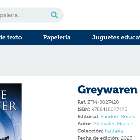
de texto
Papelería
Juguetes educa
Greywaren
Ref.
ZFM-8027420
ISBN:
9788418027420
Editorial:
Fandom Books
Autor:
Stiefvater, Maggie
Colección:
Fantasía
Fecha de edición:
2023