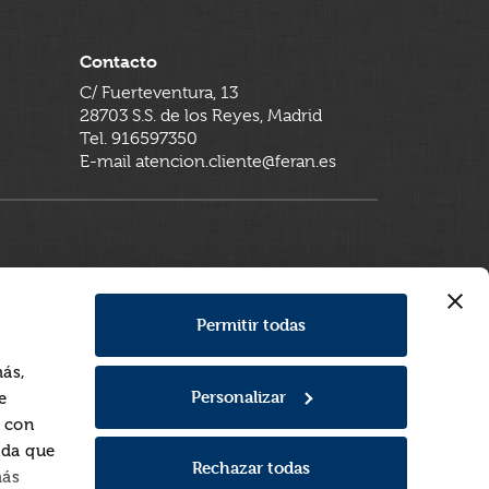
Contacto
C/ Fuerteventura, 13
28703 S.S. de los Reyes, Madrid
Tel. 916597350
E-mail atencion.cliente@feran.es
Permitir todas
más,
Personalizar
e
a con
rda que
Rechazar todas
más