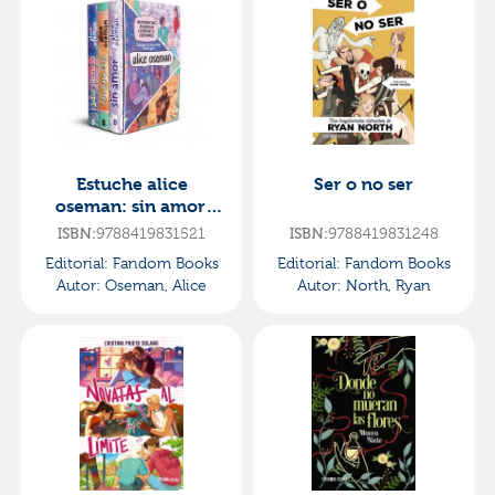
Estuche alice
Ser o no ser
oseman: sin amor,
nací para esto, radio
ISBN:
9788419831521
ISBN:
9788419831248
silencio
Editorial:
Fandom Books
Editorial:
Fandom Books
Autor:
Oseman, Alice
Autor:
North, Ryan