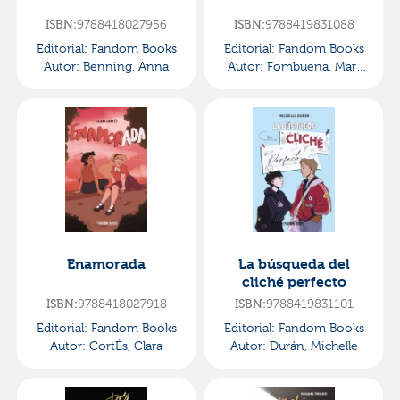
ISBN:
9788418027956
ISBN:
9788419831088
Editorial:
Fandom Books
Editorial:
Fandom Books
Autor:
Benning, Anna
Autor:
Fombuena, Mari
Carmen
Enamorada
La búsqueda del
cliché perfecto
ISBN:
9788418027918
ISBN:
9788419831101
Editorial:
Fandom Books
Editorial:
Fandom Books
Autor:
CortÉs, Clara
Autor:
Durán, Michelle