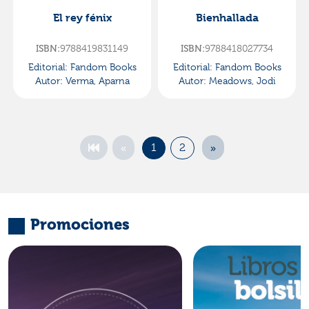
El rey fénix
Bienhallada
ISBN:
9788419831149
ISBN:
9788418027734
Editorial:
Fandom Books
Editorial:
Fandom Books
Autor:
Verma, Aparna
Autor:
Meadows, Jodi
«
»
1
2
Promociones