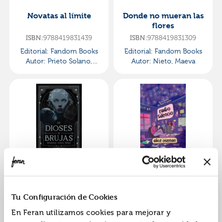
Novatas al límite
Donde no mueran las
flores
ISBN:
9788419831439
ISBN:
9788419831309
Editorial:
Fandom Books
Editorial:
Fandom Books
Autor:
Prieto Solano,
Autor:
Nieto, Maeva
Cristina
De dioses y brujas
Radio silencio
(edición especial)
ISBN:
9788419831415
ISBN:
9788419831200
Tu Configuración de Cookies
Editorial:
Fandom Books
Editorial:
Fandom Books
En Feran utilizamos cookies para mejorar y
Autor:
Tena Tena, Marina
Autor:
Oseman, Alice