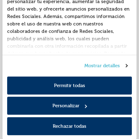
personalizar tu experiencia, aumentar la seguridad
del sitio web, y ofrecerte anuncios personalizados en
Redes Sociales. Además, compartimos información
sobre el uso de nuestra web con nuestros
colaboradores de confianza de Redes Sociales,
publicidad y análisis web, los cuales pueden
combinarla con otra información recopilada a partir
del uso que hayas hecho de sus servicios. Recuerda
que puedes cambiar de opinión y retirar el
Yo soy ella spice
Beberán mi poción y
Mostrar detalles
consentimiento en cualquier momento. Para más
mi venganza
Política de Cookies
información consulta la
y la
ISBN:
9788419831378
ISBN:
9788419831262
Política de Privacidad
.
Permitir todas
Editorial:
Fandom Books
Editorial:
Fandom Books
Autor:
Serón Gutiérrez,
Autor:
Baptiste, Bethany
Iguazel
Personalizar
Rechazar todas