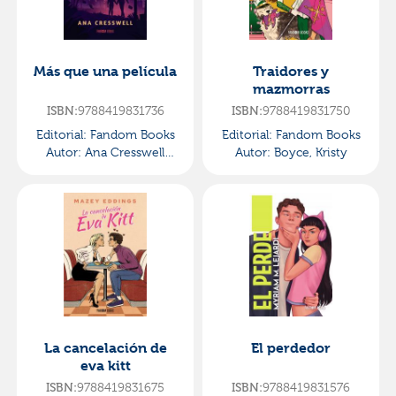
Más que una película
Traidores y
mazmorras
ISBN:
9788419831736
ISBN:
9788419831750
Editorial:
Fandom Books
Editorial:
Fandom Books
Autor:
Ana Cresswell
Autor:
Boyce, Kristy
(@be.betweenbooks)
La cancelación de
El perdedor
eva kitt
ISBN:
9788419831675
ISBN:
9788419831576