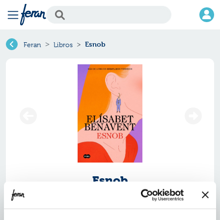
Esnob
Feran
Libros
Esnob
Ref.
ZUM-1296874
ISBN:
9788491296874