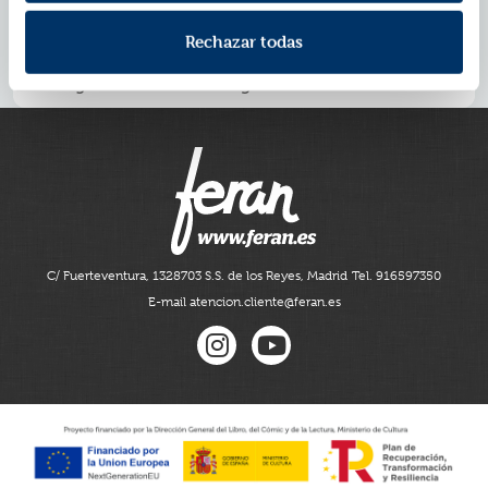
condenará.
La autora
del
Holly Black
best seller
New York Times
Rechazar todas
nos trae la impresionante y sangrienta conclusión de
la bilogía iniciada con
El legado robado
C/ Fuerteventura, 13
28703 S.S. de los Reyes, Madrid
Tel. 916597350
E-mail atencion.cliente@feran.es