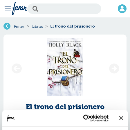
El trono del prisionero
Feran
Libros
El trono del prisionero
Ref.
ZUK-9252739
ISBN:
9788419252739