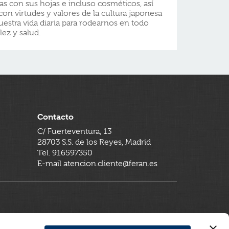
as con sus hojas e incluso cosméticos, así
on virtudes y valores de la cultura japonesa
stra vida diaria para rodearnos en todo
ez y salud.
Contacto
C/ Fuerteventura, 13
28703 S.S. de los Reyes, Madrid
Tel. 916597350
E-mail atencion.cliente@feran.es