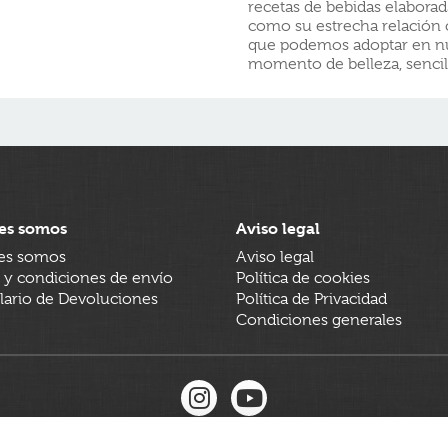
recetas de bebidas elaborad
como su estrecha relación c
que podemos adoptar en nue
momento de belleza, sencill
es somos
Aviso legal
es somos
Aviso legal
 y condiciones de envío
Política de cookies
ario de Devoluciones
Política de Privacidad
Condiciones generales