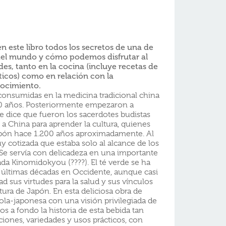
n este libro todos los secretos de una de
del mundo y cómo podemos disfrutar al
es, tanto en la cocina (incluye recetas de
icos) como en relación con la
nocimiento.
 consumidas en la medicina tradicional china
0 años. Posteriormente empezaron a
e dice que fueron los sacerdotes budistas
 a China para aprender la cultura, quienes
apón hace 1.200 años aproximadamente. Al
y cotizada que estaba solo al alcance de los
 Se servía con delicadeza en una importante
da Kinomidokyou (????). El té verde se ha
últimas décadas en Occidente, aunque casi
 sus virtudes para la salud y sus vínculos
ltura de Japón. En esta deliciosa obra de
ola-japonesa con una visión privilegiada de
 a fondo la historia de esta bebida tan
caciones, variedades y usos prácticos, con