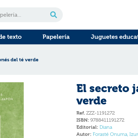
de texto
Papelería
Juguetes educa
onés del té verde
El secreto 
verde
Ref.
ZZZ-1191272
ISBN:
9788411191272
Editorial:
Diana
Autor:
Forasté Onuma, Izu