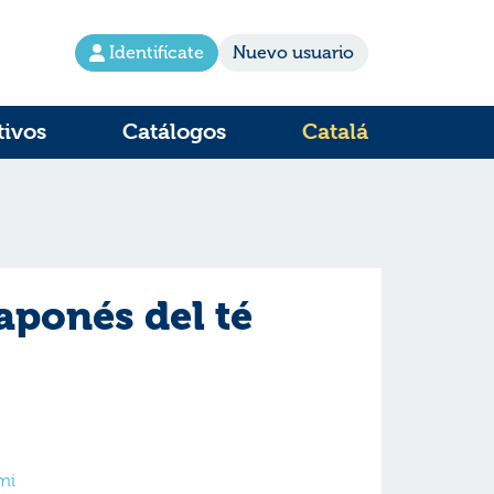
Identifícate
Nuevo usuario
tivos
Catálogos
Catalá
japonés del té
mi