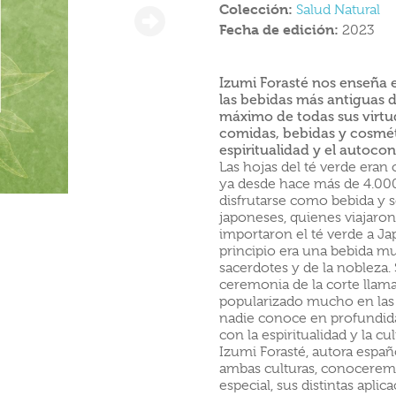
Colección:
Salud Natural
Fecha de edición:
2023
Izumi Forasté nos enseña e
las bebidas más antiguas 
máximo de todas sus virtud
comidas, bebidas y cosmét
espiritualidad y el autoco
Las hojas del té verde eran
ya desde hace más de 4.00
disfrutarse como bebida y s
japoneses, quienes viajaron
importaron el té verde a J
principio era una bebida mu
sacerdotes y de la nobleza.
ceremonia de la corte llama
popularizado mucho en las 
nadie conoce en profundidad
con la espiritualidad y la cu
Izumi Forasté, autora españ
ambas culturas, conoceremos
especial, sus distintas apli