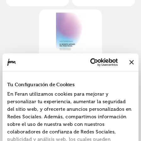
Izumi
Izumi
El secreto japonés del
yoga facial
9788411192255
ISBN:
Tu Configuración de Cookies
Editorial:
Diana
En Feran utilizamos cookies para mejorar y
Autor:
Forasté Onuma,
personalizar tu experiencia, aumentar la seguridad
Izumi
del sitio web, y ofrecerte anuncios personalizados en
Redes Sociales. Además, compartimos información
sobre el uso de nuestra web con nuestros
«
»
1
colaboradores de confianza de Redes Sociales,
publicidad y análisis web, los cuales pueden