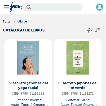
Libros
Feran
CATÁLOGO DE LIBROS
El secreto japonés del
El secreto japonés del
yoga facial
té verde
9788411192552
9788411191272
ISBN:
ISBN:
Editorial:
Booket
Editorial:
Diana
Autor:
Forasté Onuma,
Autor:
Forasté Onuma,