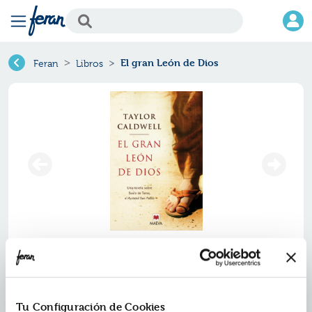
El gran León de Dios
Feran
Libros
El gran león de dios
Ref.
ZMV-74860
ISBN:
9788496748606
Tu Configuración de Cookies