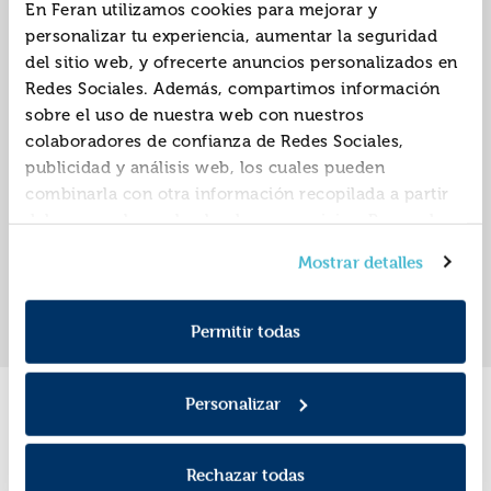
En Feran utilizamos cookies para mejorar y
personalizar tu experiencia, aumentar la seguridad
del sitio web, y ofrecerte anuncios personalizados en
El gran león de dios
Médico de cuerpos y
Redes Sociales. Además, compartimos información
almas
sobre el uso de nuestra web con nuestros
ISBN:
9788496748606
ISBN:
9788427032026
colaboradores de confianza de Redes Sociales,
publicidad y análisis web, los cuales pueden
Editorial:
Maeva
Editorial:
Booket
Autor:
Caldwell, Taylor
Autor:
Caldwell, Taylor
combinarla con otra información recopilada a partir
del uso que hayas hecho de sus servicios. Recuerda
que puedes cambiar de opinión y retirar el
Mostrar detalles
consentimiento en cualquier momento. Para más
«
»
1
Política de Cookies
información consulta la
y la
Política de Privacidad
.
Permitir todas
Personalizar
Promociones
Rechazar todas