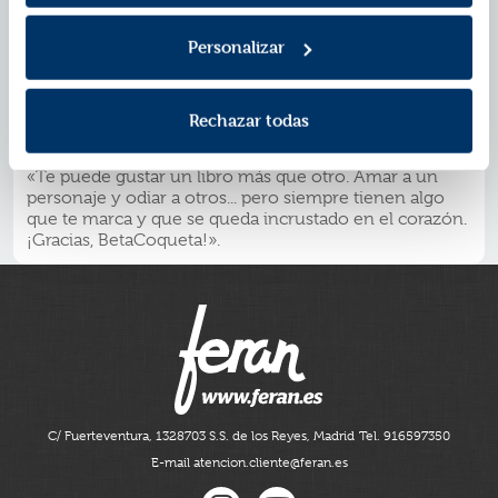
escrita. He reído, llorado, suspirado. Elísabet, he leído
todos tus libros y, aunque parezca imposible, sigues
Personalizar
sorprendiéndome».
«Una historia madura que nos hace reflexionar. No es
una novela al uso centrada en el amor de pareja, es eso
y mucho más».
Rechazar todas
«Leer a Elísabet es entrar en la historia, sentirla y vivirla.
Su pluma te atrapa».
«Te puede gustar un libro más que otro. Amar a un
personaje y odiar a otros... pero siempre tienen algo
que te marca y que se queda incrustado en el corazón.
¡Gracias, BetaCoqueta!».
C/ Fuerteventura, 13
28703 S.S. de los Reyes, Madrid
Tel. 916597350
E-mail atencion.cliente@feran.es