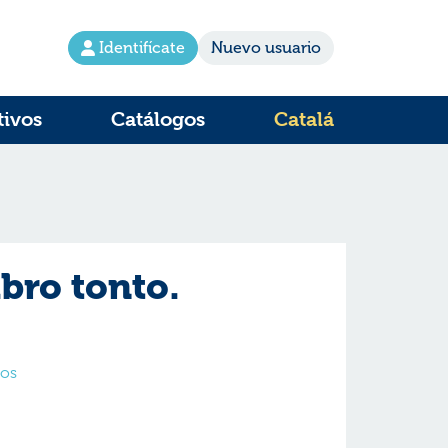
Identifícate
Nuevo usuario
tivos
Catálogos
Catalá
ibro tonto.
ros