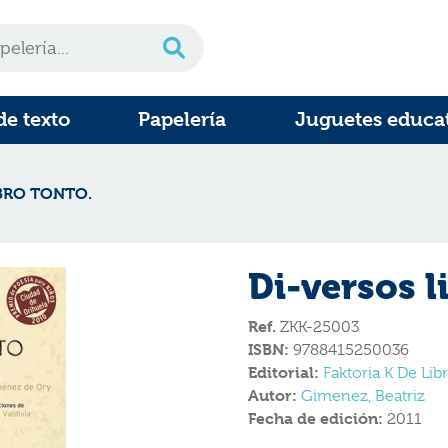
de texto
Papelería
Juguetes educa
IBRO TONTO.
Di-versos l
Ref.
ZKK-25003
ISBN:
9788415250036
Editorial:
Faktoria K De Lib
Autor:
Gimenez, Beatriz
Fecha de edición:
2011