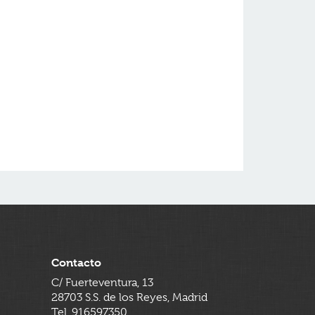
Contacto
C/ Fuerteventura, 13
28703 S.S. de los Reyes, Madrid
Tel. 916597350