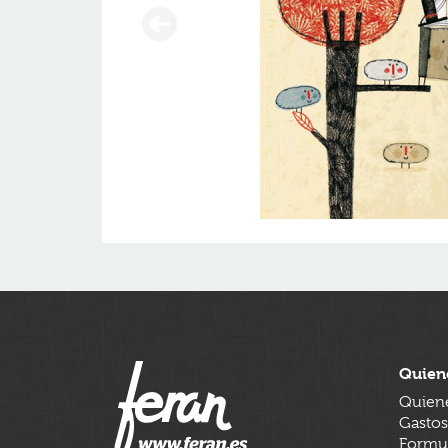
Quien
Quien
Gastos
Formul