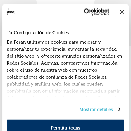
«
»
1
Tu Configuración de Cookies
En Feran utilizamos cookies para mejorar y
personalizar tu experiencia, aumentar la seguridad
del sitio web, y ofrecerte anuncios personalizados en
Promociones
Redes Sociales. Además, compartimos información
sobre el uso de nuestra web con nuestros
colaboradores de confianza de Redes Sociales,
publicidad y análisis web, los cuales pueden
combinarla con otra información recopilada a partir
del uso que hayas hecho de sus servicios. Recuerda
que puedes cambiar de opinión y retirar el
Mostrar detalles
consentimiento en cualquier momento. Para más
Política de Cookies
información consulta la
y la
Política de Privacidad
.
Permitir todas