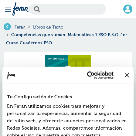
Feran
Libros de Texto
Competencias que suman. Matemáticas 1 ESO·E.S.O..1er
Curso·Cuadernos ESO
Tu Configuración de Cookies
En Feran utilizamos cookies para mejorar y
personalizar tu experiencia, aumentar la seguridad
del sitio web, y ofrecerte anuncios personalizados en
Competencias que suman.
Redes Sociales. Además, compartimos información
matemáticas 1 eso·e.s.o..1er
sobre el uso de nuestra web con nuestros