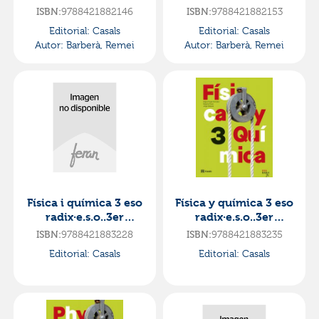
literatura 2 eso.
catalana i literatura 4
ISBN:
9788421882146
ISBN:
9788421882153
lomloe·e.s.o..2ºcurso·
eso.
Editorial:
Casals
Editorial:
Casals
codi obert
lomloe·e.s.o..4ºcurso·
Autor:
Barberà, Remei
Autor:
Barberà, Remei
codi obert
Física i química 3 eso
Física y química 3 eso
radix·e.s.o..3er
radix·e.s.o..3er
curso·radix cat
curso·radix esp
ISBN:
9788421883228
ISBN:
9788421883235
Editorial:
Casals
Editorial:
Casals