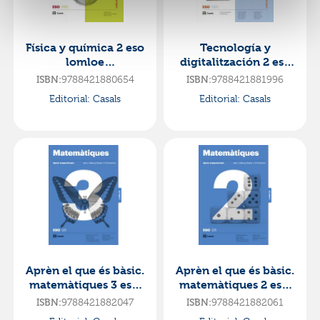
Física y química 2 eso
Tecnología y
lomloe
digitalitzación 2 eso
andalucÍa·e.s.o..2ºcur
lomloe
ISBN:
9788421880654
ISBN:
9788421881996
so·código abierto
andalucÍa·e.s.o..2ºcur
Editorial:
Casals
Editorial:
Casals
so·código abierto
Aprèn el que és bàsic.
Aprèn el que és bàsic.
matemàtiques 3 eso.
matemàtiques 2 eso.
lomloe·e.s.o..3er
lomloe·e.s.o..2ºcurso·
ISBN:
9788421882047
ISBN:
9788421882061
curso·codi obert
codi obert