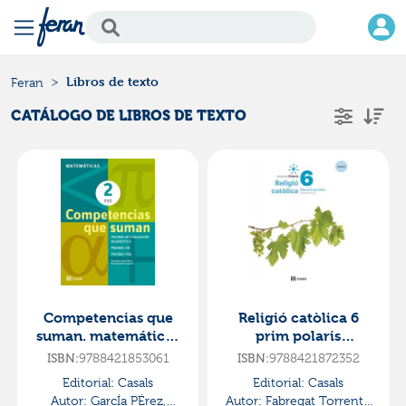
Libros de texto
Feran
CATÁLOGO DE LIBROS DE TEXTO
Competencias que
Religió catòlica 6
suman. matemáticas
prim polaris
2
lomloe·primaria.6ºcu
ISBN:
9788421853061
ISBN:
9788421872352
eso·e.s.o..2ºcurso·cua
rso·polaris
Editorial:
Casals
Editorial:
Casals
dernos eso
Autor:
GarcÍa PÉrez,
Autor:
Fabregat Torrents,