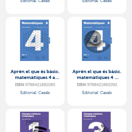
Editorial:
Casals
Editorial:
Casals
Aprèn el que és bàsic.
Aprèn el que és bàsic.
matemàtiques 4 a
matemàtiques 4 b
eso.
eso.
ISBN:
9788421882085
ISBN:
9788421882092
lomloe·e.s.o..4ºcurso·
lomloe·e.s.o..4ºcurso·
Editorial:
Casals
Editorial:
Casals
codi obert
codi obert