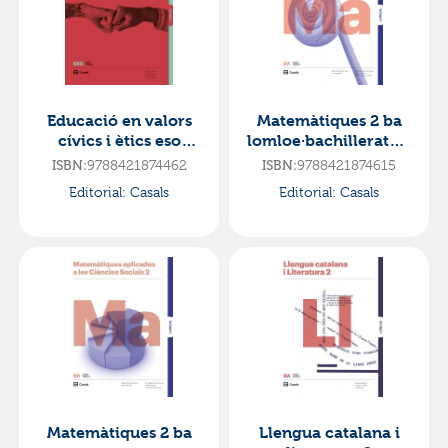
Educació en valors
Matemàtiques 2 ba
cívics i ètics eso
lomloe·bachillerato.2
lomloe·e.s.o..4ºcurso
ºcurso
ISBN:
9788421874462
ISBN:
9788421874615
Editorial:
Casals
Editorial:
Casals
Matemàtiques 2 ba
Llengua catalana i