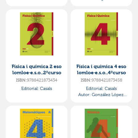
Fernando
Lluís
Física i química 2 eso
Física i química 4 eso
lomloe·e.s.o..2ºcurso
lomloe·e.s.o..4ºcurso
ISBN:
9788421873434
ISBN:
9788421873458
Editorial:
Casals
Editorial:
Casals
Autor:
González López,
Miguel Ángel