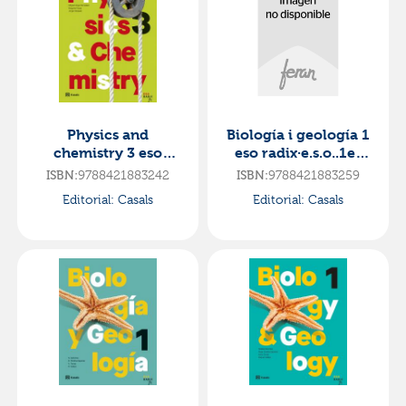
Physics and
Biología i geología 1
chemistry 3 eso
eso radix·e.s.o..1er
radix·e.s.o..3er
curso·radix cat
ISBN:
9788421883242
ISBN:
9788421883259
curso·radix esp
Editorial:
Casals
Editorial:
Casals