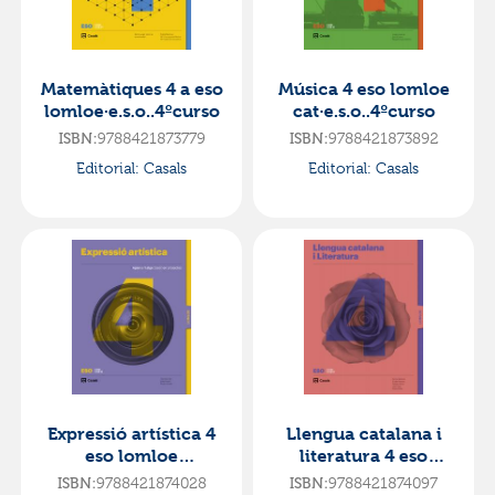
Matemàtiques 4 a eso
Música 4 eso lomloe
lomloe·e.s.o..4ºcurso
cat·e.s.o..4ºcurso
ISBN:
9788421873779
ISBN:
9788421873892
Editorial:
Casals
Editorial:
Casals
Expressió artística 4
Llengua catalana i
eso lomloe
literatura 4 eso
llibre·e.s.o..4ºcurso
lomloe·e.s.o..4ºcurso
ISBN:
9788421874028
ISBN:
9788421874097