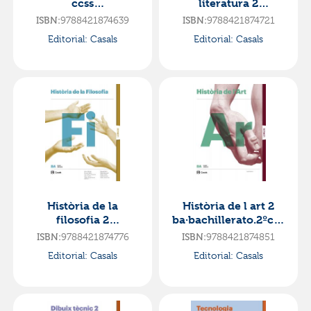
ccss
literatura 2
lomloe·bachillerato.2
ba·bachillerato.2ºcur
ISBN:
9788421874639
ISBN:
9788421874721
ºcurso
so
Editorial:
Casals
Editorial:
Casals
Història de la
Història de l art 2
filosofia 2
ba·bachillerato.2ºcur
ba·bachillerato.2ºcur
so
ISBN:
9788421874776
ISBN:
9788421874851
so
Editorial:
Casals
Editorial:
Casals