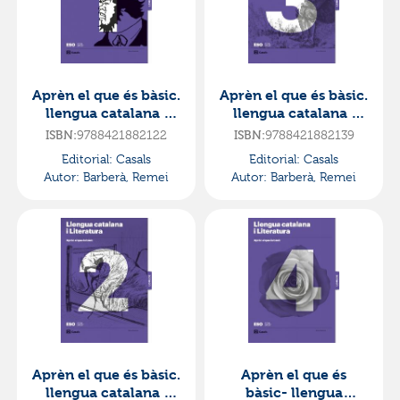
Aprèn el que és bàsic.
Aprèn el que és bàsic.
llengua catalana i
llengua catalana i
literatura 1 eso.
literatura 3 eso.
ISBN:
9788421882122
ISBN:
9788421882139
lomloe·e.s.o..1er
lomloe·e.s.o..3er
Editorial:
Casals
Editorial:
Casals
curso·codi obert
curso·codi obert
Autor:
Barberà, Remei
Autor:
Barberà, Remei
Aprèn el que és bàsic.
Aprèn el que és
llengua catalana i
bàsic- llengua