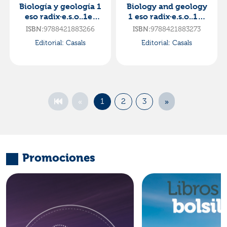
Biología y geología 1
Biology and geology
eso radix·e.s.o..1er
1 eso radix·e.s.o..1er
curso·radix esp
curso·radix esp
ISBN:
9788421883266
ISBN:
9788421883273
Editorial:
Casals
Editorial:
Casals
«
»
1
2
3
Promociones