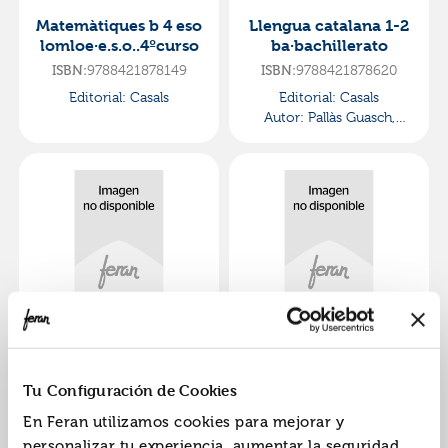
Matemàtiques b 4 eso
Llengua catalana 1-2
lomloe·e.s.o..4ºcurso
ba·bachillerato
ISBN:
9788421878149
ISBN:
9788421878620
Editorial:
Casals
Editorial:
Casals
Autor:
Pallàs Guasch,
Josep Maria
Music ii eso eng
Music 4 eso eng
lomloe sur·e.s.o.
lomloe
sur·e.s.o..4ºcurso
ISBN:
9788421880166
ISBN:
9788421880180
Tu Configuración de Cookies
Editorial:
Casals
Editorial:
Casals
En Feran utilizamos cookies para mejorar y
personalizar tu experiencia, aumentar la seguridad