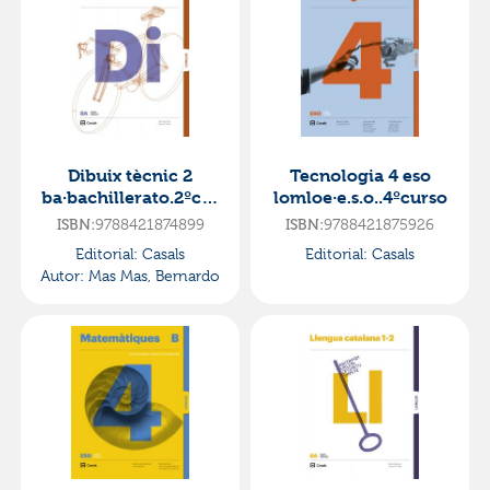
Dibuix tècnic 2
Tecnologia 4 eso
ba·bachillerato.2ºcur
lomloe·e.s.o..4ºcurso
so
ISBN:
9788421874899
ISBN:
9788421875926
Editorial:
Casals
Editorial:
Casals
Autor:
Mas Mas, Bernardo