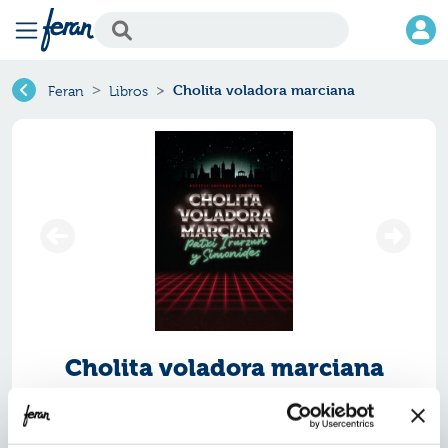
Cholita voladora marciana
Feran
Libros
Cholita voladora marciana
Ref.
ZZZ-0476172
ISBN:
9788410476172