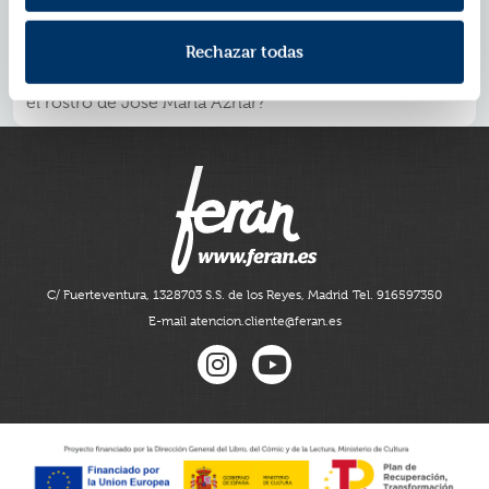
caso de extorsión sexual, Samy inicia un viaje a los
infiernos en el que se topará con guerrilleros ultras,
Rechazar todas
policías racistas de todos los colores o un actor porno
que aparece en las películas oculto tras una careta con
el rostro de José María Aznar?
C/ Fuerteventura, 13
28703 S.S. de los Reyes, Madrid
Tel. 916597350
E-mail atencion.cliente@feran.es