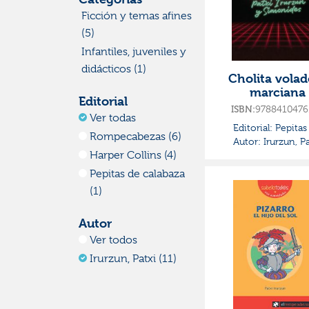
Ficción y temas afines
(5)
Infantiles, juveniles y
didácticos (1)
Cholita volad
marciana
Editorial
9788410476
ISBN:
Ver todas
Editorial:
Pepitas
Rompecabezas (6)
Autor:
Calabaza
Irurzun, Pa
Harper Collins (4)
Pepitas de calabaza
(1)
Autor
Ver todos
Irurzun, Patxi (11)