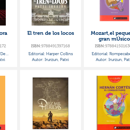
ora
El tren de los locos
Mozart,el pequ
gran mÚsico
172
9788491397168
97884150163
ISBN:
ISBN:
 De
Editorial:
Harper Collins
Editorial:
Rompecabe
txi
Autor:
Irurzun, Patxi
Autor:
Irurzun, Pat