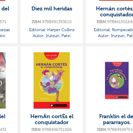
o del
Diez mil heridas
Hernán cortés,
conquistado
571
9788491393610
97884150164
ISBN:
ISBN:
ezas
Editorial:
Harper Collins
Editorial:
Rompecabe
txi
Autor:
Irurzun, Patxi
Autor:
Irurzun, Pat
el
HernÁn cortÉs el
Franklin el de
conquistador
pararrayos.
431
9788496751026
97884934751
ISBN:
ISBN: