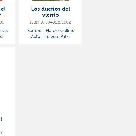
el
Los dueños del
r
viento
96
9788491391562
ISBN:
zas
Editorial:
Harper Collins
xi
Autor:
Irurzun, Patxi
l
61