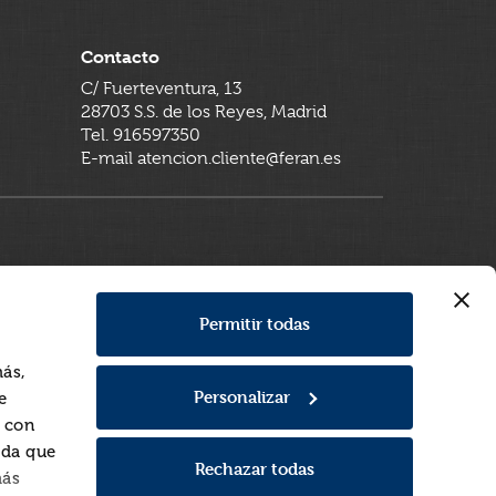
Contacto
C/ Fuerteventura, 13
28703 S.S. de los Reyes, Madrid
Tel. 916597350
E-mail atencion.cliente@feran.es
Permitir todas
más,
Personalizar
e
a con
rda que
Rechazar todas
más