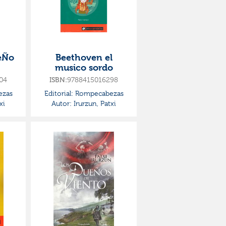
eÑo
Beethoven el
musico sordo
04
9788415016298
ISBN:
zas
Editorial:
Rompecabezas
xi
Autor:
Irurzun, Patxi