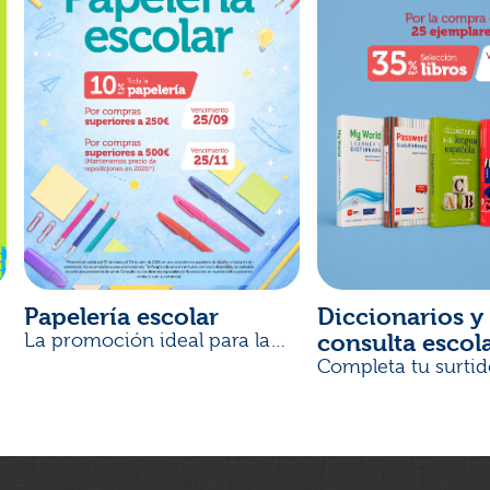
Papelería escolar
Diccionarios y 
consulta escol
La promoción ideal para la
Vuelta al Cole
Completa tu surtid