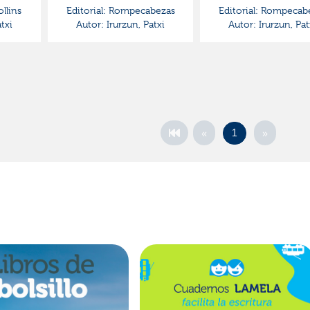
llins
Editorial:
Rompecabezas
Editorial:
Rompecabe
txi
Autor:
Irurzun, Patxi
Autor:
Irurzun, Pat
«
»
1