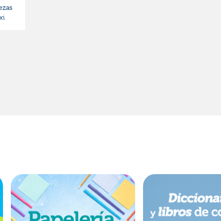
zas
xi