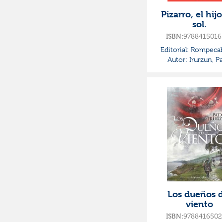
Pizarro, el hij
sol.
9788415016
ISBN:
Editorial:
Rompecab
Autor:
Irurzun, Pa
Los dueños d
viento
9788416502
ISBN: