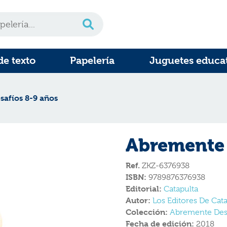
de texto
Papelería
Juguetes educa
afíos 8-9 años
Abremente 
Ref.
ZKZ-6376938
ISBN:
9789876376938
Editorial:
Catapulta
Autor:
Los Editores De Cat
Colección:
Abremente Des
Fecha de edición:
2018