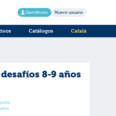
Identifícate
Nuevo usuario
tivos
Catálogos
Catalá
desafíos 8-9 años
apulta
afíos