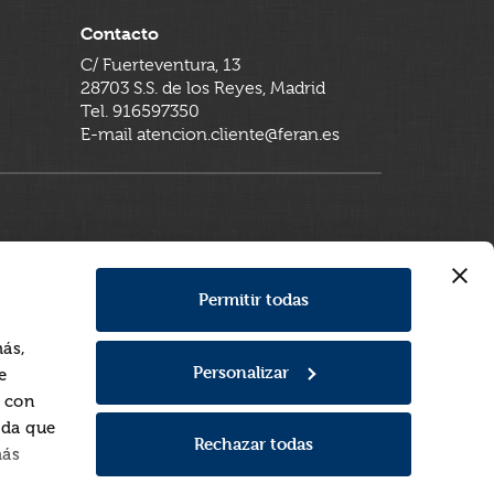
Contacto
C/ Fuerteventura, 13
28703 S.S. de los Reyes, Madrid
Tel. 916597350
E-mail atencion.cliente@feran.es
Permitir todas
más,
Personalizar
e
a con
rda que
Rechazar todas
más