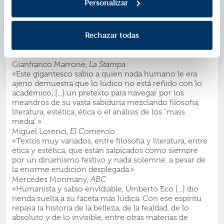
Personalizar
Eco, que sus alumnos tanto añoran [...]. Este libro es
una muestra ejemplar de quién era Eco.»
Furio Colombo,
Il Fatto Quotidiano
Rechazar todas
«La lección póstuma de Umberto Eco: para ver desde
arriba el juicio universal es mejor subirse a hombros
de los antepasados.»
Gianfranco Marrone,
La Stampa
«Este gigantesco sabio a quien nada humano le era
ajeno demuestra que lo lúdico no está reñido con lo
académico, [...] un pretexto para navegar por los
meandros de su vasta sabiduría mezclando filosofía,
literatura, estética, ética o el análisis de los "mass
media".»
Miguel Lorenci,
El Comercio
«Textos muy variados, entre filosofía y literatura, entre
ética y estética, que están salpicados como siempre
por un dinamismo festivo y nada solemne, a pesar de
la enorme erudición desplegada.»
Mercedes Monmany,
ABC
«Humanista y sabio envidiable, Umberto Eco [...] dio
rienda suelta a su faceta más lúdica. Con ese espíritu
repasa la historia de la belleza, de la fealdad, de lo
absoluto y de lo invisible, entre otras materias de