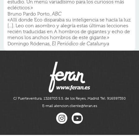
estudio. Un menú variadísimo para los curiosos más
eclécticos.»
Bruno Pardo Porto,
ABC
«Allí donde Eco disparaba su inteligencia se hacía la luz
[...]. Leo con asombro y alegría estas últimas lecciones
recién traducidas en A hombros de gigantes y echo de
menos los anchos hombros de este gigante.»
Domingo Ródenas,
El Periódico de Catalunya
C/ Fuerteventura, 13
28703 S.S. de los Reyes, Madrid
Tel. 916597350
E-mail atencion.cliente@feran.es