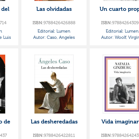
 del
Las olvidadas
Un cuarto pro
714
ISBN:
9788426426888
ISBN:
97884264309
n
Editorial:
Lumen
Editorial:
Lumen
e Luis
Autor:
Caso, Angeles
Autor:
Woolf, Virgi
o de
Las desheredadas
Vida imaginar
437
ISBN:
9788426422811
ISBN:
97884264243