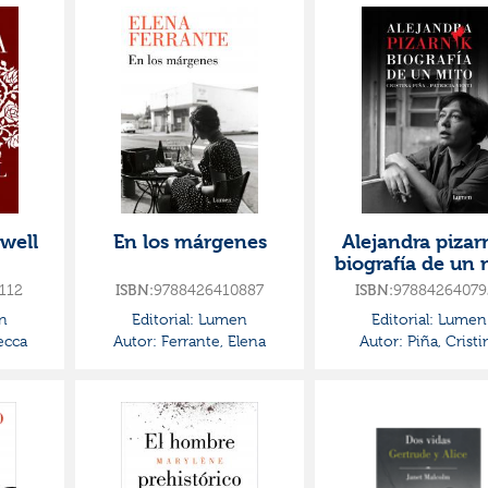
rwell
En los márgenes
Alejandra pizar
biografía de un 
112
ISBN:
9788426410887
ISBN:
97884264079
n
Editorial:
Lumen
Editorial:
Lumen
ecca
Autor:
Ferrante, Elena
Autor:
Piña, Cristi