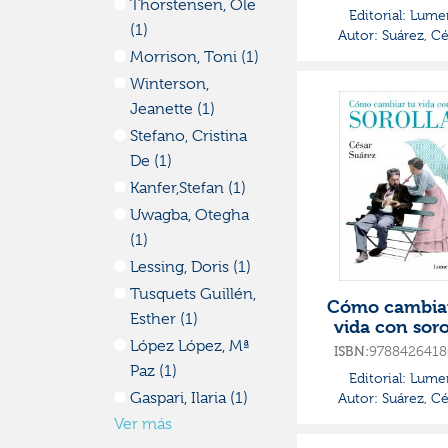
Thorstensen, Ole
Editorial:
Lume
(1)
Autor:
Suárez, Cé
Morrison, Toni (1)
Winterson,
Jeanette (1)
Stefano, Cristina
De (1)
Kanfer,stefan (1)
Uwagba, Otegha
(1)
Lessing, Doris (1)
Tusquets Guillén,
Cómo cambiar
Esther (1)
vida con soro
López López, Mª
ISBN:
9788426418
Paz (1)
Editorial:
Lume
Gaspari, Ilaria (1)
Autor:
Suárez, Cé
Ver más