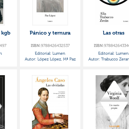
a kgb
Pánico y ternura
Las otras
497
ISBN:
9788426432537
ISBN:
97884264334
n
Editorial:
Lumen
Editorial:
Lumen
Autor:
López López, Mª Paz
Autor:
Trabucco Zeran,