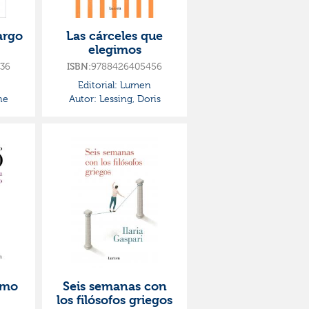
argo
Las cárceles que
elegimos
36
ISBN:
9788426405456
Editorial:
Lumen
ne
Autor:
Lessing, Doris
smo
Seis semanas con
los filósofos griegos