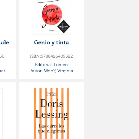
rude
Genio y tinta
60
ISBN:
9788426409522
Editorial:
Lumen
net
Autor:
Woolf, Virginia