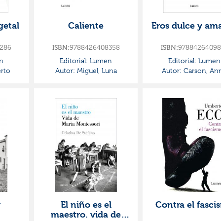
getal
Caliente
Eros dulce y am
286
ISBN:
9788426408358
ISBN:
97884264098
n
Editorial:
Lumen
Editorial:
Lumen
rto
Autor:
Miguel, Luna
Autor:
Carson, An
r
El niño es el
Contra el fasci
maestro. vida de