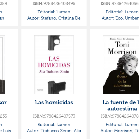
maria montessori
389
ISBN:
9788426408495
ISBN:
97884264056
n
Editorial:
Lumen
Editorial:
Lumen
an
Autor:
Stefano, Cristina De
Autor:
Eco, Umber
sor
Las homicidas
La fuente de 
autoestima
235
ISBN:
9788426407573
ISBN:
97884264078
n
Editorial:
Lumen
Editorial:
Lumen
e Luis
Autor:
Trabucco Zeran, Alia
Autor:
Morrison, T