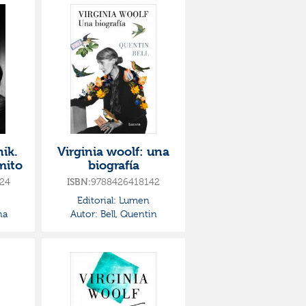
nik.
Virginia woolf: una
mito
biografía
24
ISBN:
9788426418142
Editorial:
Lumen
na
Autor:
Bell, Quentin