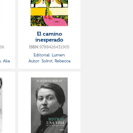
El camino
inesperado
66
ISBN:
9788426431905
Editorial:
Lumen
 Alia
Autor:
Solnit, Rebecca