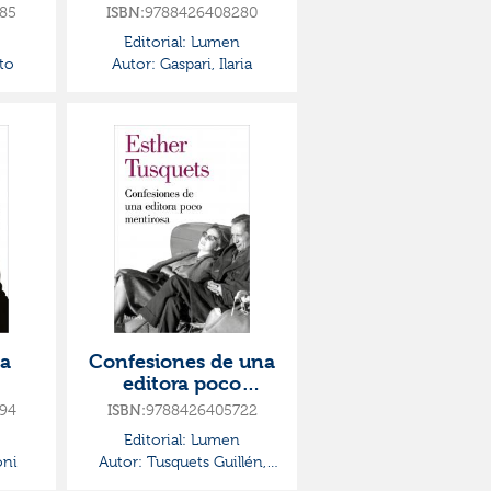
85
ISBN:
9788426408280
Editorial:
Lumen
to
Autor:
Gaspari, Ilaria
la
Confesiones de una
editora poco
mentirosa
94
ISBN:
9788426405722
Editorial:
Lumen
oni
Autor:
Tusquets Guillén,
Esther