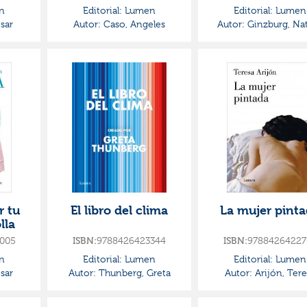
n
Editorial:
Lumen
Editorial:
Lumen
sar
Autor:
Caso, Angeles
Autor:
Ginzburg, Nat
 tu
El libro del clima
La mujer pint
lla
005
ISBN:
9788426423344
ISBN:
97884264227
n
Editorial:
Lumen
Editorial:
Lumen
sar
Autor:
Thunberg, Greta
Autor:
Arijón, Tere