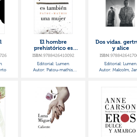
l
El hombre
Dos vidas. gert
prehistórico es
y alice
también una mujer
726
ISBN:
9788426410092
ISBN:
97884264170
n
Editorial:
Lumen
Editorial:
Lumen
rto
Autor:
Patou-mathis,
Autor:
Malcolm, Ja
Marylène