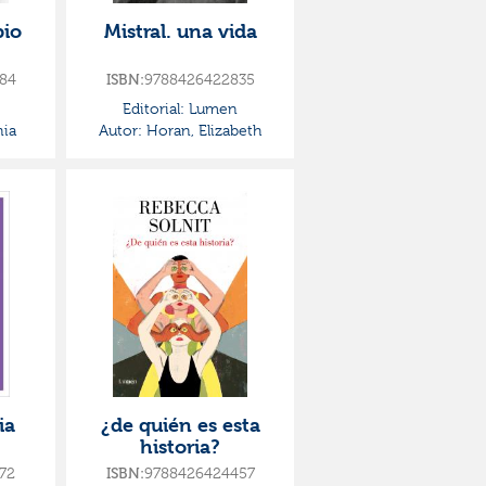
pio
Mistral. una vida
84
ISBN:
9788426422835
Editorial:
Lumen
nia
Autor:
Horan, Elizabeth
ia
¿de quién es esta
historia?
72
ISBN:
9788426424457