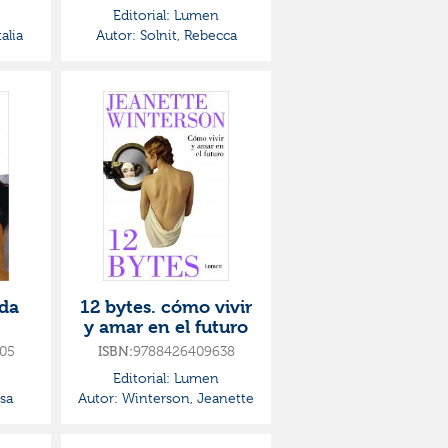
Editorial:
Lumen
alia
Autor:
Solnit, Rebecca
ada
12 bytes. cómo vivir
y amar en el futuro
05
ISBN:
9788426409638
Editorial:
Lumen
sa
Autor:
Winterson, Jeanette