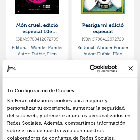
Món cruel. edició
Pessiga m! edició
especial 10è
especial
aniversari
ISBN:
9788412872705
ISBN:
9788412872729
Editorial:
Wonder Ponder
Editorial:
Wonder Ponder
Autor:
Duthie, Ellen
Autor:
Duthie, Ellen
Tu Configuración de Cookies
En Feran utilizamos cookies para mejorar y
personalizar tu experiencia, aumentar la seguridad
del sitio web, y ofrecerte anuncios personalizados en
Pessiga m!
Jo, persona
Redes Sociales. Además, compartimos información
sobre el uso de nuestra web con nuestros
ISBN:
9788494870910
ISBN:
9788494316777
colaboradores de confianza de Redes Sociales,