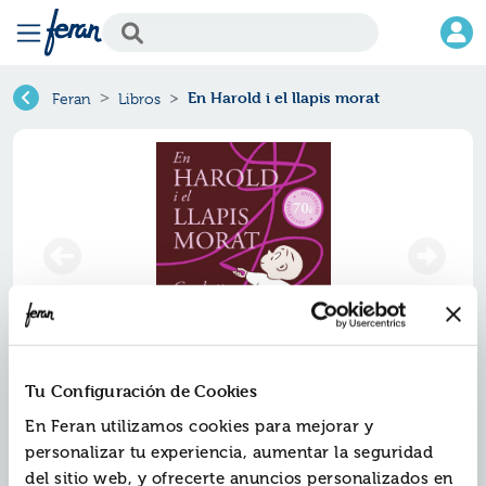
En Harold i el llapis morat
Feran
Libros
Tu Configuración de Cookies
En harold i el llapis morat
En Feran utilizamos cookies para mejorar y
Ref.
ZZZ-2872767
personalizar tu experiencia, aumentar la seguridad
ISBN:
9788412872767
del sitio web, y ofrecerte anuncios personalizados en