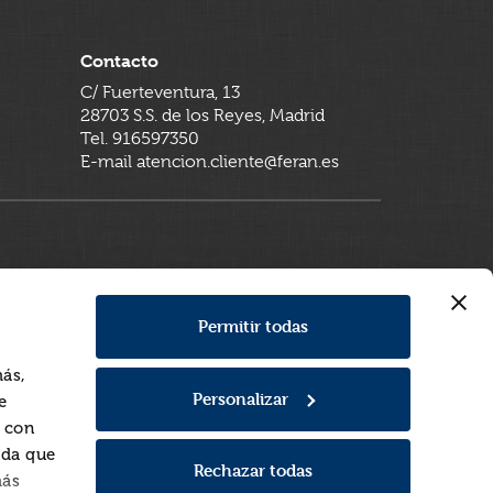
Contacto
C/ Fuerteventura, 13
28703 S.S. de los Reyes, Madrid
Tel. 916597350
E-mail atencion.cliente@feran.es
Permitir todas
más,
Personalizar
e
a con
rda que
Rechazar todas
más