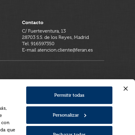
Contacto
C/ Fuerteventura, 13
28703 S.S. de los Reyes, Madrid
Tel. 916597350
E-mail atencion.cliente@feran.es
Permitir todas
más,
Personalizar
e
a con
rda que
Rechazar todas