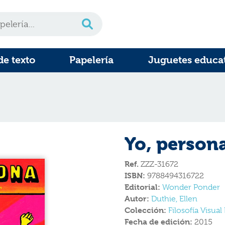
de texto
Papelería
Juguetes educa
Yo, person
Ref.
ZZZ-31672
ISBN:
9788494316722
Editorial:
Wonder Ponder
Autor:
Duthie, Ellen
Colección:
Filosofía Visua
Fecha de edición:
2015