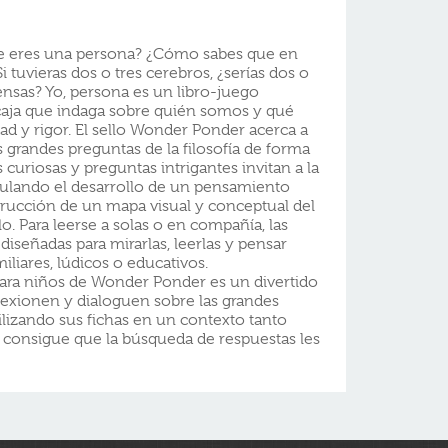
ue eres una persona? ¿Cómo sabes que en
i tuvieras dos o tres cerebros, ¿serías dos o
iensas? Yo, persona es un libro-juego
caja que indaga sobre quién somos y qué
d y rigor. El sello Wonder Ponder acerca a
s grandes preguntas de la filosofía de forma
s curiosas y preguntas intrigantes invitan a la
imulando el desarrollo de un pensamiento
strucción de un mapa visual y conceptual del
o. Para leerse a solas o en compañía, las
iseñadas para mirarlas, leerlas y pensar
iliares, lúdicos o educativos.
l para niños de Wonder Ponder es un divertido
lexionen y dialoguen sobre las grandes
tilizando sus fichas en un contexto tanto
e consigue que la búsqueda de respuestas les