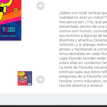
¿Sabes con total certeza q
realidad no eres un robot? S
tres personas? ¿Y tú, qué p
presentado dentro de una 
somos con humor, curiosida
sus lectores a algunas de la
divertida y atractiva. Escena
reflexión y al diálogo, est
propio y facilitando la con
tema abordado en cada títul
cajas Wonder ponder están d
sobre ellas en contextos fam
La serie de Filosofía visua
estímulo para que éstos ref
preguntas de la Filosofía. U
familiar como educativo, s
resulte atractiva y amena.