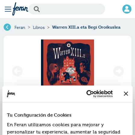
Warren XIII.a eta Begi Oroikuslea
Feran
Libros
Warren xiii.a eta begi oroikuslea
Tu Configuración de Cookies
Ref.
ZIZ-3705941
En Feran utilizamos cookies para mejorar y
ISBN:
9788413705941
personalizar tu experiencia, aumentar la seguridad