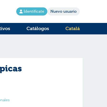
Identifícate
Nuevo usuario
tivos
Catálogos
Catalá
mpicas
onales