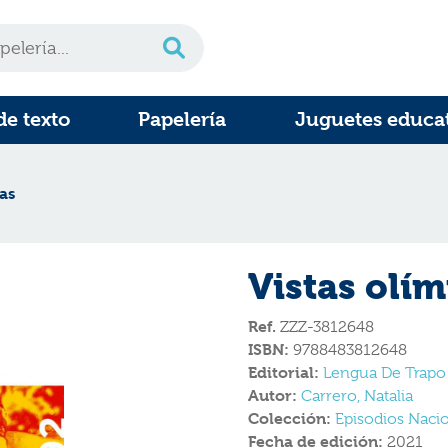
de texto
Papelería
Juguetes educa
as
Vistas olí
Ref.
ZZZ-3812648
ISBN:
9788483812648
Editorial:
Lengua De Trapo
Autor:
Carrero, Natalia
Colección:
Episodios Naci
Fecha de edición:
2021