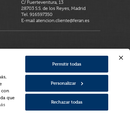
C/ Fuerteventura, 13
28703 S.S. de los Reyes, Madrid
Tel. 916597350
E-mail atencion.cliente@feran.es
Permitir todas
más,
Personalizar
e
a con
rda que
Rechazar todas
más