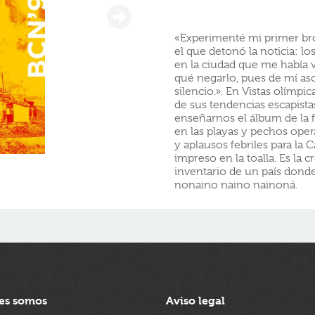
«Experimenté mi primer bro
el que detonó la noticia: l
en la ciudad que me había v
qué negarlo, pues de mí aso
silencio.». En Vistas olímp
de sus tendencias escapistas
enseñarnos el álbum de la f
en las playas y pechos opera
y aplausos febriles para la 
impreso en la toalla. Es la
inventario de un país dond
nonaino naino nainoná.
es somos
Aviso legal