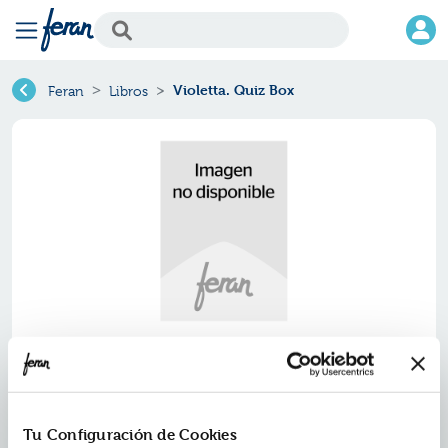
Violetta. Quiz Box
Feran
Libros
Violetta. quiz box
Ref.
ZEV-3483
Tu Configuración de Cookies
ISBN:
9788444134833