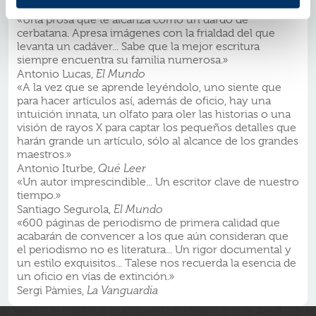
Francisco Calvo Serraller,
El País
«Una prosa que te alcanza como un dardo de
cerbatana. Apresa imágenes con la frialdad del que
levanta un cadáver... Sabe que la mejor escritura
siempre encuentra su familia numerosa.»
Antonio Lucas,
El Mundo
«A la vez que se aprende leyéndolo, uno siente que
para hacer artículos así, además de oficio, hay una
intuición innata, un olfato para oler las historias o una
visión de rayos X para captar los pequeños detalles que
harán grande un artículo, sólo al alcance de los grandes
maestros.»
Antonio Iturbe,
Qué Leer
«Un autor imprescindible... Un escritor clave de nuestro
tiempo.»
Santiago Segurola,
El Mundo
«600 páginas de periodismo de primera calidad que
acabarán de convencer a los que aún consideran que
el periodismo no es literatura... Un rigor documental y
un estilo exquisitos... Talese nos recuerda la esencia de
un oficio en vías de extinción.»
Sergi Pàmies,
La Vanguardia