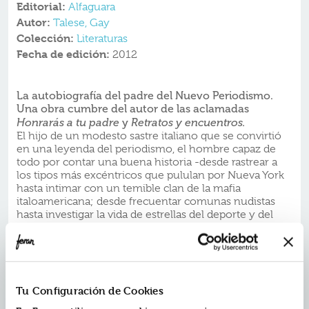
Editorial:
Alfaguara
Autor:
Talese, Gay
Colección:
Literaturas
Fecha de edición:
2012
La autobiografía del padre del Nuevo Periodismo.
Una obra cumbre del autor de las aclamadas
Honrarás a tu padre
y
Retratos y encuentros.
El hijo de un modesto sastre italiano que se convirtió
en una leyenda del periodismo, el hombre capaz de
todo por contar una buena historia -desde rastrear a
los tipos más excéntricos que pululan por Nueva York
hasta intimar con un temible clan de la mafia
italoamericana; desde frecuentar comunas nudistas
hasta investigar la vida de estrellas del deporte y del
espectáculo después de que se apaguen los focos-
habla en primera persona.
El retrato de sus familiares, sus restaurantes predilectos
en Manhattan, el escandaloso caso Bobbitt o los
entresijos de sus libros más recordados se dan cita
Tu Configuración de Cookies
entre estas páginas deslumbrantes.
La crítica ha dicho: