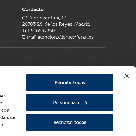
Contacto
C/ Fuerteventura, 13
28703 S.S. de los Reyes, Madrid
Tel. 916597350
E-mail atencion.cliente@feran.es
Permitir todas
más,
Personalizar
e
a con
rda que
Rechazar todas
más