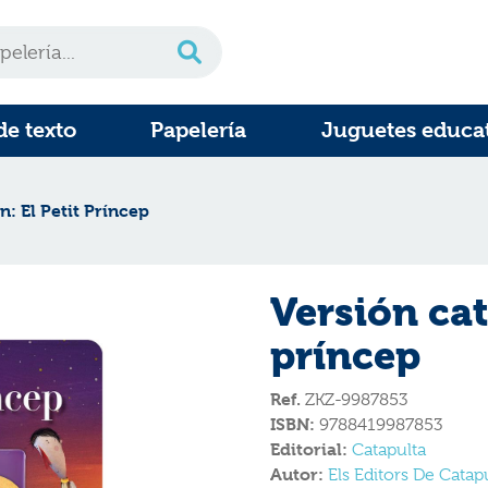
de texto
Papelería
Juguetes educa
n: El Petit Príncep
Versión cat
príncep
Ref.
ZKZ-9987853
ISBN:
9788419987853
Editorial:
Catapulta
Autor:
Els Editors De Catap