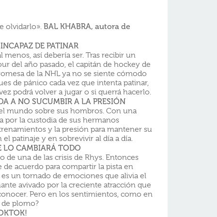
BAL KHABRA, autora de
e olvidarlo».
INCAPAZ DE PATINAR
l menos, así debería ser. Tras recibir un
our del año pasado, el capitán de hockey de
 promesa de la NHL ya no se siente cómodo
ues de pánico cada vez que intenta patinar,
ez podrá volver a jugar o si querrá hacerlo.
DA A NO SUCUMBIR A LA PRESIÓN
 del mundo sobre sus hombros. Con una
a por la custodia de sus hermanos
ntrenamientos y la presión para mantener su
el patinaje y en sobrevivir al día a día.
 LO CAMBIARÁ TODO
o de una de las crisis de Rhys. Entonces
e de acuerdo para compartir la pista en
la es un tornado de emociones que alivia el
nante avivado por la creciente atracción que
reconocer. Pero en los sentimientos, como en
es de plomo?
OOKTOK!