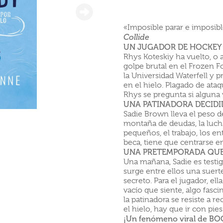
«Imposible parar e imposibl
Collide
UN JUGADOR DE HOCKEY 
Rhys Koteskiy ha vuelto, o a
golpe brutal en el Frozen F
la Universidad Waterfell y
en el hielo. Plagado de ataq
Rhys se pregunta si alguna v
UNA PATINADORA DECIDI
Sadie Brown lleva el peso
montaña de deudas, la luch
pequeños, el trabajo, los e
beca, tiene que centrarse en 
UNA PRETEMPORADA QUE
Una mañana, Sadie es testig
surge entre ellos una suert
secreto. Para el jugador, el
vacío que siente, algo fasci
la patinadora se resiste a 
el hielo, hay que ir con pi
¡Un fenómeno viral de B