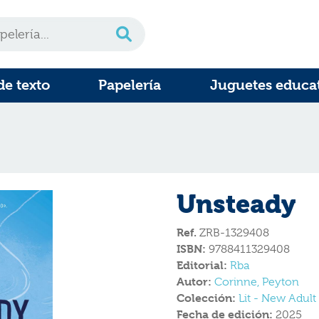
de texto
Papelería
Juguetes educa
Unsteady
Ref.
ZRB-1329408
ISBN:
9788411329408
Editorial:
Rba
Autor:
Corinne, Peyton
Colección:
Lit - New Adult
Fecha de edición:
2025