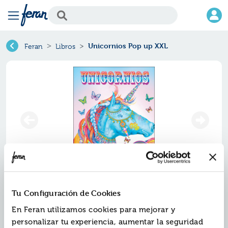
Unicornios Pop up XXL
Feran
Libros
Unicornios pop up xxl
Tu Configuración de Cookies
Ref.
En Feran utilizamos cookies para mejorar y
ZPA-8568784
ISBN:
9788428568784
personalizar tu experiencia, aumentar la seguridad