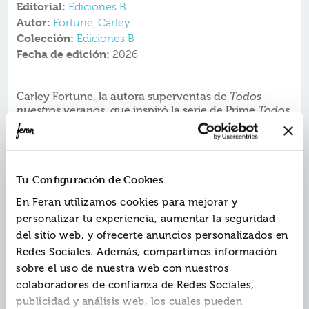
Editorial:
Ediciones B
Autor:
Fortune, Carley
Colección:
Ediciones B
Fecha de edición:
2026
Carley Fortune, la autora superventas de
Todos
, que inspiró la serie de Prime
nuestros veranos
Todos
, vuelve con una nueva escapada
nuestros años
paradisíaca.
Dos mejores amigos. Una boda suspendida. Y un
viaje de ensueño que podría cambiarlo todo.
El día de su boda con Nate, Frankie solo desea una
Tu Configuración de Cookies
cosa: que George, su mejor amigo de la infancia, esté
En Feran utilizamos cookies para mejorar y
allí para acompañarla a pesar de haberse distanciado
con el tiempo.
personalizar tu experiencia, aumentar la seguridad
Por eso, todo parece encajar cuando George acude a la
del sitio web, y ofrecerte anuncios personalizados en
boda. Lo que no se espera Frankie es que Nate la
Redes Sociales. Además, compartimos información
abandone repentinamente esa misma mañana con
sobre el uso de nuestra web con nuestros
una nota.
Destrozada, Frankie busca consuelo entre los suyos,
colaboradores de confianza de Redes Sociales,
cuando George le propone algo tan loco como
publicidad y análisis web, los cuales pueden