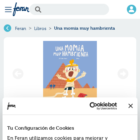
Una momia muy hambrienta
Feran
Libros
Una momia muy hambrienta
Tu Configuración de Cookies
Ref.
ZZO-9607409
ISBN:
9788419607409
En Feran utilizamos cookies para mejorar y