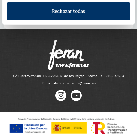
profesoras sedientas de sangre y de magia, Laura y
Carmilla deben decidir cuánto están dispuestas a
Rechazar todas
sacrificar en su implacable búsqueda del
conocimiento.
C/ Fuerteventura, 13
28703 S.S. de los Reyes, Madrid
Tel. 916597350
E-mail atencion.cliente@feran.es