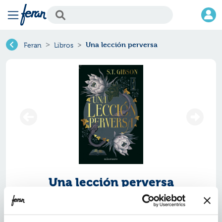
Una lección perversa
Feran
Libros
Una lección perversa
Ref.
ZMN-5019085
ISBN:
9788445019085