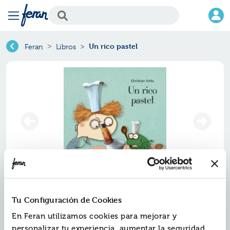
Un rico pastel
Feran
Libros
Un rico pastel
Tu Configuración de Cookies
Ref.
ZKL-3430287
En Feran utilizamos cookies para mejorar y
ISBN:
9788413430287
personalizar tu experiencia, aumentar la seguridad