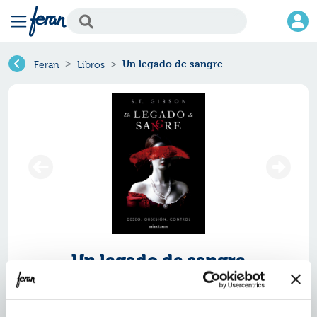
Un legado de sangre
Feran
Libros
Un legado de sangre
Ref.
ZMN-5014806
ISBN:
9788445014806