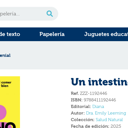
de texto
Papelería
Juguetes educa
enial
Un intestin
Ref.
ZZZ-1192446
ISBN:
9788411192446
Editorial:
Diana
Autor:
Dra. Emily Leeming
Colección:
Salud Natural
Fecha de edición:
2025