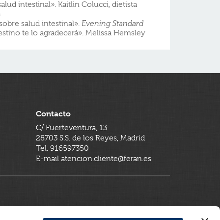
salud intestinal». Kaitlin Colucci, dietista
a
sobre salud intestinal».
Evening Standard
testino te lo agradecerá». Melissa Hemsley
Contacto
C/ Fuerteventura, 13
28703 S.S. de los Reyes, Madrid
Tel. 916597350
E-mail atencion.cliente@feran.es