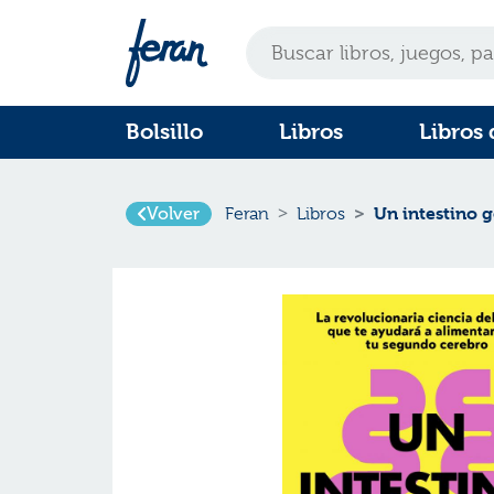
Bolsillo
Libros
Libros 
Un intestino g
Volver
Feran
Libros