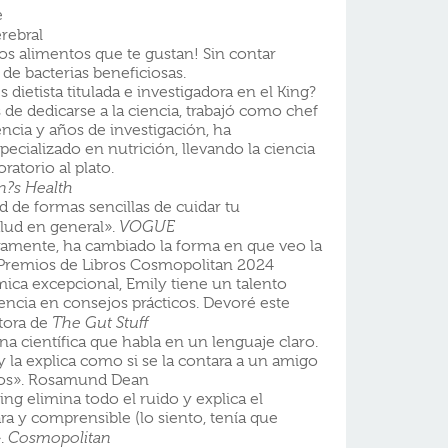
e
rebral
los alimentos que te gustan! Sin contar
 de bacterias beneficiosas.
dietista titulada e investigadora en el King?
 de dedicarse a la ciencia, trabajó como chef
encia y años de investigación, ha
ecializado en nutrición, llevando la ciencia
oratorio al plato.
?s Health
ad de formas sencillas de cuidar tu
alud en general».
VOGUE
ceramente, ha cambiado la forma en que veo la
 Premios de Libros Cosmopolitan 2024
ca excepcional, Emily tiene un talento
iencia en consejos prácticos. Devoré este
utora de
The Gut Stuff
 una científica que habla en un lenguaje claro.
 la explica como si se la contara a un amigo
icos». Rosamund Dean
ing elimina todo el ruido y explica el
ra y comprensible (lo siento, tenía que
».
Cosmopolitan