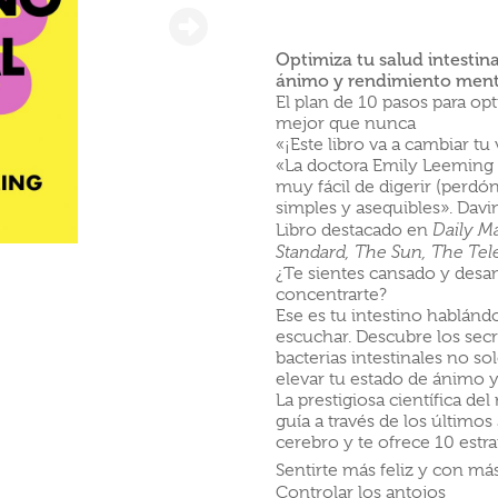
Optimiza tu salud intestin
ánimo y rendimiento mental,
El plan de 10 pasos para opt
mejor que nunca
«¡Este libro va a cambiar tu
«La doctora Emily Leeming h
muy fácil de digerir (perdón
simples y asequibles». Davi
Libro destacado en
Daily Ma
Standard, The Sun, The Tel
¿Te sientes cansado y des
concentrarte?
Ese es tu intestino hablánd
escuchar. Descubre los sec
bacterias intestinales no s
elevar tu estado de ánimo 
La prestigiosa científica de
guía a través de los último
cerebro y te ofrece 10 estra
Sentirte más feliz y con má
Controlar los antojos