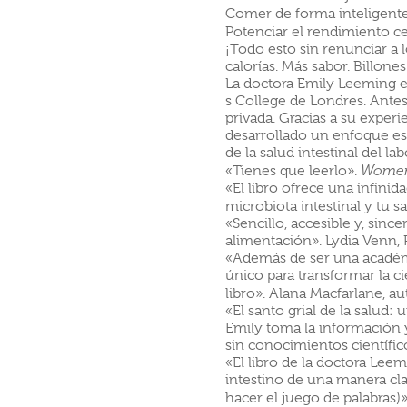
Comer de forma inteligent
Potenciar el rendimiento ce
¡Todo esto sin renunciar a 
calorías. Más sabor. Billones
La doctora Emily Leeming es 
s College de Londres. Antes
privada. Gracias a su experi
desarrollado un enfoque esp
de la salud intestinal del lab
«Tienes que leerlo».
Women
«El libro ofrece una infinid
microbiota intestinal y tu s
«Sencillo, accesible y, sin
alimentación». Lydia Venn,
«Además de ser una académi
único para transformar la c
libro». Alana Macfarlane, a
«El santo grial de la salud:
Emily toma la información y
sin conocimientos científ
«El libro de la doctora Leem
intestino de una manera cla
hacer el juego de palabras)