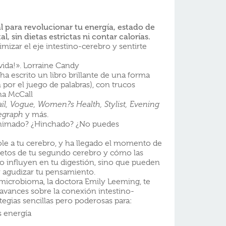
al para revolucionar tu energía, estado de
 sin dietas estrictas ni contar calorías.
imizar el eje intestino-cerebro y sentirte
 vida!». Lorraine Candy
a escrito un libro brillante de una forma
 por el juego de palabras), con trucos
na McCall
il, Vogue, Women?s Health, Stylist, Evening
egraph
y más.
animado? ¿Hinchado? ¿No puedes
ole a tu cerebro, y ha llegado el momento de
retos de tu segundo cerebro y cómo las
olo influyen en tu digestión, sino que pueden
y agudizar tu pensamiento.
l microbioma, la doctora Emily Leeming, te
s avances sobre la conexión intestino-
tegias sencillas pero poderosas para:
s energía