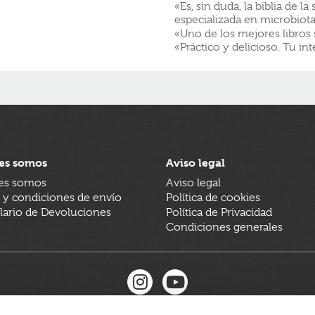
«Es, sin duda, la biblia de la 
especializada en microbiot
«Uno de los mejores libros 
«Práctico y delicioso. Tu in
es somos
Aviso legal
es somos
Aviso legal
 y condiciones de envío
Política de cookies
ario de Devoluciones
Política de Privacidad
Condiciones generales