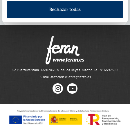
La normalidad, ¿qué es ser normal?
Los talentos que cada uno tenemos
Rechazar todas
Recomendado a partir de 6 años.
C/ Fuerteventura, 13
28703 S.S. de los Reyes, Madrid
Tel. 916597350
E-mail atencion.cliente@feran.es