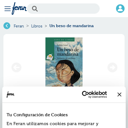
Un beso de mandarina
Feran
Libros
Un beso de mandarina
Tu Configuración de Cookies
Ref.
ZAN-SL181
En Feran utilizamos cookies para mejorar y
ISBN:
9788469808726