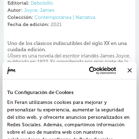
Editorial:
Debolsillo
Autor:
Joyce, James
Colección:
Contemporánea | Narrativa
Fecha de edición:
2021
Uno de los clásicos indiscutibles del siglo XX en una
cuidada edición.
Ulises
es una novela del escritor irlandés James Joyce,
publicada en 1922. Es considerada por gran parte de la
crítica la mejor novela en idioma inglés del siglo XX.Su
título proviene del protagonista de la versión latina de
la
Odisea
de Homero, originalmente llamado en griego
Odiseo.
Según el crítico y traductor español Francisco García
Tu Configuración de Cookies
Tortosa,
Ulises
es una de las novelas más influyentes,
En Feran utilizamos cookies para mejorar y
discutidas y renombradas del siglo XX. El libro ha sido
objeto de numerosos y profundos estudios, críticas y
personalizar tu experiencia, aumentar la seguridad
controversias; una obra que ninguna persona
del sitio web, y ofrecerte anuncios personalizados en
interesada en la literatura debe perderse.
Ulises
relata el
Redes Sociales. Además, compartimos información
paso por Dublín de su personaje principal, Leopold
sobre el uso de nuestra web con nuestros
Bloom y de Stephen Dedalus. Ambos, según algunos