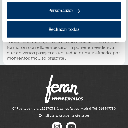
recursos y de sus técnicas narrativas en esa traducción'.
A la versión de Salas Subirat se le ha reconocido
Personalizar
siempre, más allá de su alto valor histórico, una gran
creatividad verbal. Lucas Petersen, autor del libro El
traductor del Ulises, publicado en 2016, ha afirmado
Rechazar todas
que 'es notable cómo la traducción mantiene su
vigencia y su frescura. Fue ganando prestigio con el
correr de los años, cuando varias generaciones que se
formaron con ella empezaron a poner en evidencia
que en varios pasajes es un traductor muy afinado, por
momentos incluso brillante'.
C/ Fuerteventura, 13
28703 S.S. de los Reyes, Madrid
Tel. 916597350
E-mail atencion.cliente@feran.es