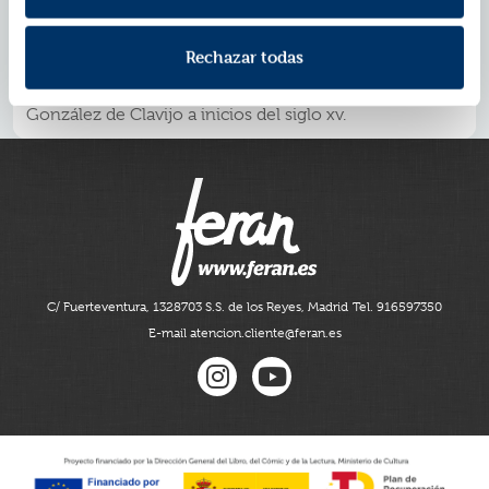
Con una prosa exquisita y envolvente, Sánchez Adalid
trae a los lectores de hoy una joya medieval casi
borrada de la memoria de España, pero cuya magnitud
Rechazar todas
rivaliza con las grandes expediciones del pasado: la
mítica crónica Embajada a Tamerlán escrita por Ruy
González de Clavijo a inicios del siglo xv.
C/ Fuerteventura, 13
28703 S.S. de los Reyes, Madrid
Tel. 916597350
E-mail atencion.cliente@feran.es