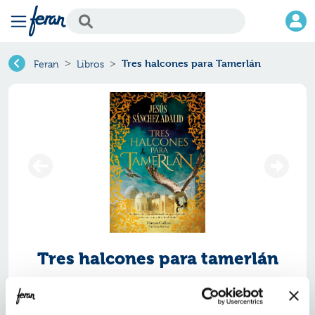
Tres halcones para Tamerlán
Feran
Libros
Tres halcones para tamerlán
Ref.
ZHC-0640344
ISBN:
9788410640344