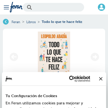
Todo lo que te hace feliz
Feran
Libros
Todo lo que te hace feliz
Tu Configuración de Cookies
Ref.
ZEP-7076684
En Feran utilizamos cookies para mejorar y
ISBN:
9788467076684