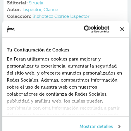
Editorial:
Siruela
Autor:
Lispector, Clarice
Colección:
Biblioteca Clarice Lispector
Fecha de edición:
2021
«Clarice Lispector es la escritora brasileña más
estudiada de su siglo, y no solo en su país de origen.
Tu Configuración de Cookies
Pero el misterio es parte del universo clariceano y hay
que partir de él para comprender la especificidad de su
En Feran utilizamos cookies para mejorar y
obra».
personalizar tu experiencia, aumentar la seguridad
del sitio web, y ofrecerte anuncios personalizados en
Anna Caballé,
El País
Redes Sociales. Además, compartimos información
sobre el uso de nuestra web con nuestros
colaboradores de confianza de Redes Sociales,
Desde Machado de Assis, la literatura en Brasil ha
publicidad y análisis web, los cuales pueden
contado siempre con una fructífera tradición de
grandes cronistas entre los que por supuesto no podía
combinarla con otra información recopilada a partir
faltar el nombre de Clarice Lispector, sin duda la
del uso que hayas hecho de sus servicios. Recuerda
escritora brasileña más influyente del siglo XX.
que puedes cambiar de opinión y retirar el
Mostrar detalles
consentimiento en cualquier momento. Para más