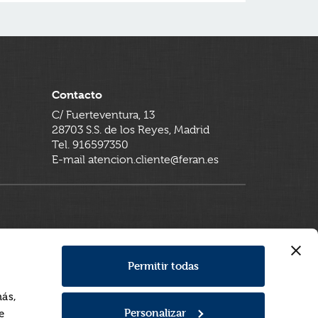
Contacto
C/ Fuerteventura, 13
28703 S.S. de los Reyes, Madrid
Tel. 916597350
E-mail atencion.cliente@feran.es
Permitir todas
más,
Personalizar
e