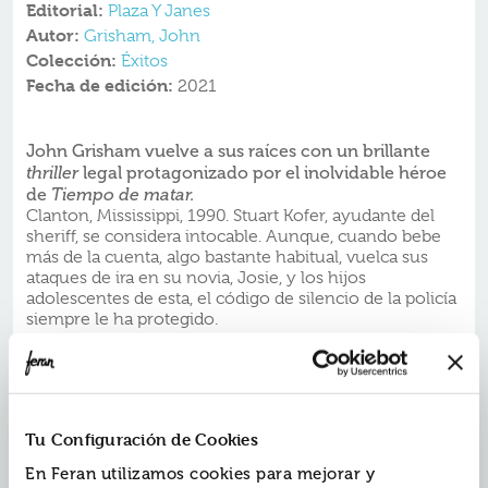
Editorial:
Plaza Y Janes
Autor:
Grisham, John
Colección:
Éxitos
Fecha de edición:
2021
John Grisham vuelve a sus raíces con un brillante
thriller
legal protagonizado por el inolvidable héroe
de
Tiempo de matar.
Clanton, Mississippi, 1990. Stuart Kofer, ayudante del
sheriff, se considera intocable. Aunque, cuando bebe
más de la cuenta, algo bastante habitual, vuelca sus
ataques de ira en su novia, Josie, y los hijos
adolescentes de esta, el código de silencio de la policía
siempre le ha protegido.
Pero, una noche, tras golpear a Josie hasta dejarla
inconsciente en el suelo, su hijo Drew sabe que solo
tiene una opción para salvar a su familia. Coge una
pistola y decide tomarse la justicia por su mano.
En Clanton, no hay nada que suscite más odio que un
Tu Configuración de Cookies
asesino de policías? excepto, quizá, su abogado. Jake
Brigance no quiere encargarse de este caso imposible,
En Feran utilizamos cookies para mejorar y
pero es el único con suficiente experiencia para