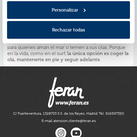
personal: nos regala una lección de coraje y
determinación, una invitación a no rendirnos cuando
Personalizar
las olas de la vida nos golpean con más fuerza, y un
recordatorio de que no importa cuán grande sea la
siempre podemos volver a ponernos en pie
caída,
.
Rechazar todas
Este libro es para quienes están cansados de las caídas,
para quienes piensan que ya no hay salida, para
quienes necesitan un empujón para seguir soñando,
para quienes aman el mar o temen a sus olas. Porque
la única opción es coger la
en la vida, como en el surf,
ola, mantenerte en pie y seguir adelante
.
C/ Fuerteventura, 13
28703 S.S. de los Reyes, Madrid
Tel. 916597350
E-mail atencion.cliente@feran.es