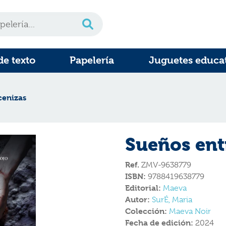
de texto
Papelería
Juguetes educa
cenizas
Sueños ent
Ref.
ZMV-9638779
ISBN:
9788419638779
Editorial:
Maeva
Autor:
SurÉ, Maria
Colección:
Maeva Noir
Fecha de edición:
2024