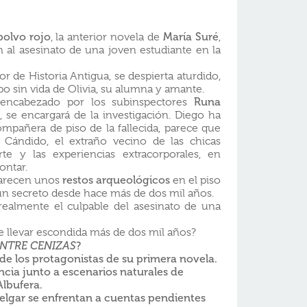
polvo rojo
, la anterior novela de
María Suré
,
n al asesinato de una joven estudiante en la
 de Historia Antigua, se despierta aturdido,
po sin vida de Olivia, su alumna y amante.
 encabezado por los subinspectores
Runa
, se encargará de la investigación. Diego ha
ompañera de piso de la fallecida, parece que
 Cándido, el extraño vecino de las chicas
e y las experiencias extracorporales, en
ontar.
parecen unos
restos arqueológicos
en el piso
 un secreto desde hace más de dos mil años.
ealmente el culpable del asesinato de una
e llevar escondida más de dos mil años?
NTRE CENIZAS
?
de los protagonistas de su primera novela
.
ncia junto a escenarios naturales de
Albufera
.
elgar se enfrentan a cuentas pendientes