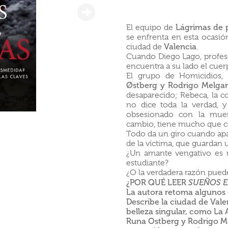
El equipo de
Lágrimas de 
se enfrenta en esta ocasió
ciudad de
Valencia
.
Cuando Diego Lago, profesor
encuentra a su lado el cuer
El grupo de Homicidios,
Østberg y Rodrigo Melgar
desaparecido; Rebeca, la c
no dice toda la verdad, y
obsesionado con la muert
cambio, tiene mucho que c
Todo da un giro cuando a
de la víctima, que guardan
¿Un amante vengativo es r
estudiante?
¿O la verdadera razón pued
¿
POR QUÉ LEER
SUEÑOS E
La autora retoma algunos 
Describe la ciudad de Vale
belleza singular, como La 
Runa
O
stberg y Rodrigo M