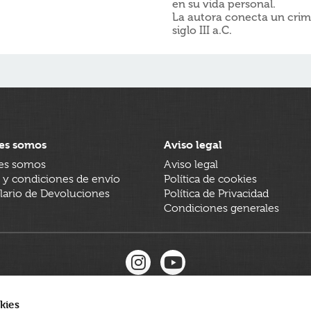
en su vida personal
.
La autora conecta un crim
siglo III a.C.
es somos
Aviso legal
es somos
Aviso legal
 y condiciones de envío
Política de cookies
ario de Devoluciones
Política de Privacidad
Condiciones generales
kies