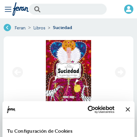
Suciedad
Feran
Libros
Suciedad
Ref.
ZMV-9110213
Tu Configuración de Cookies
ISBN:
9788419110213