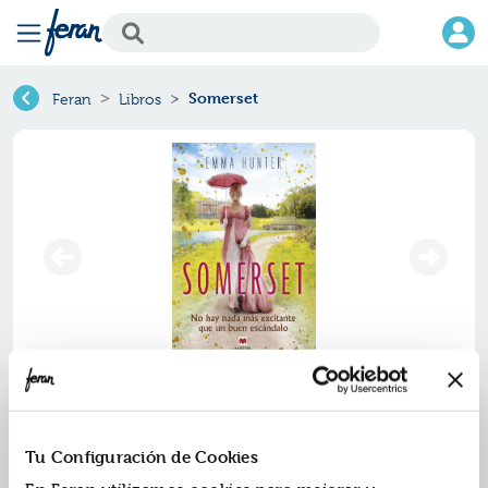
Somerset
Feran
Libros
Somerset
Ref.
ZMV-9638090
Tu Configuración de Cookies
ISBN:
9788419638090