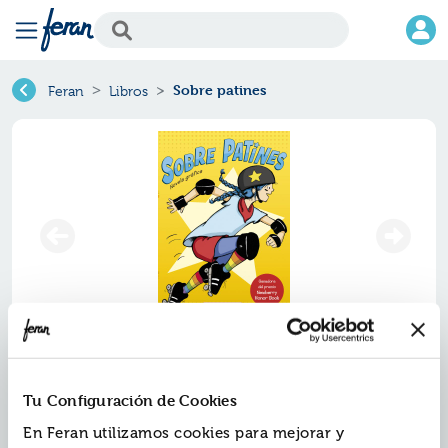
Sobre patines
Feran
Libros
Sobre patines
Tu Configuración de Cookies
Ref.
ZMV-7108380
En Feran utilizamos cookies para mejorar y
ISBN:
9788417108380