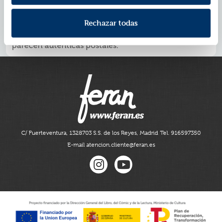
más prestigioso de EE. UU. desde 1950.
Unas memorias basadas en el propio viaje del autor
Rechazar todas
por Europa.
Las ilustraciones de icónicos monumentos europeos
parecen auténticas postales.
C/ Fuerteventura, 13
28703 S.S. de los Reyes, Madrid
Tel. 916597350
E-mail atencion.cliente@feran.es